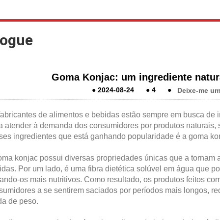
logue
Goma Konjac: um ingrediente natura
●
2024-08-24
●
4
●
Deixe-me u
fabricantes de alimentos e bebidas estão sempre em busca de 
 a atender à demanda dos consumidores por produtos naturais, sa
ses ingredientes que está ganhando popularidade é a goma konj
oma konjac possui diversas propriedades únicas que a tornam at
idas. Por um lado, é uma fibra dietética solúvel em água que p
nando-os mais nutritivos. Como resultado, os produtos feitos 
sumidores a se sentirem saciados por períodos mais longos, re
da de peso.