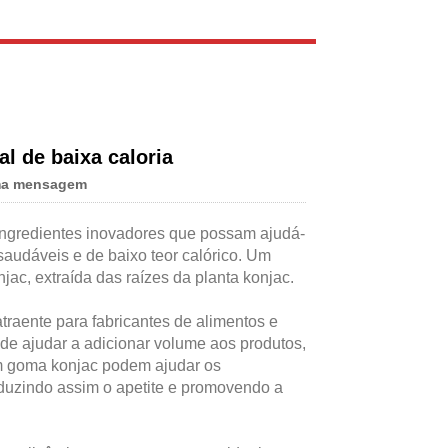
Live
l de baixa caloria
ma mensagem
ingredientes inovadores que possam ajudá-
udáveis ​​e de baixo teor calórico. Um
ac, extraída das raízes da planta konjac.
raente para fabricantes de alimentos e
ode ajudar a adicionar volume aos produtos,
com goma konjac podem ajudar os
duzindo assim o apetite e promovendo a