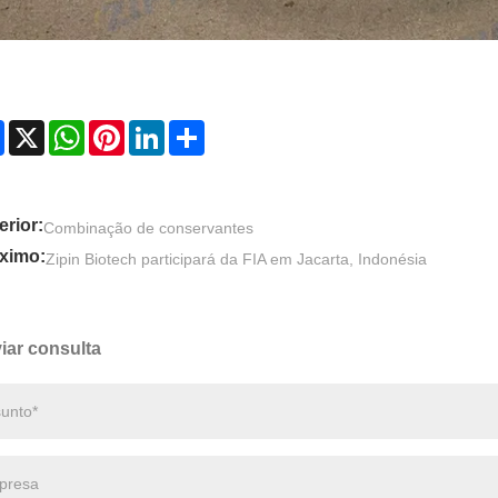
Facebook
X
WhatsApp
Pinterest
LinkedIn
Share
erior:
Combinação de conservantes
ximo:
Zipin Biotech participará da FIA em Jacarta, Indonésia
iar consulta