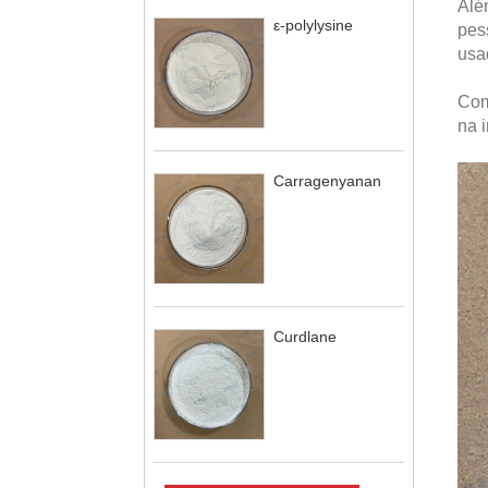
Além
ε-polylysine
pes
usa
Com
na i
Carragenyanan
Curdlane