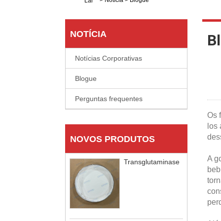
>
Notícia
>
Blogue
Lar
NOTÍCIA
B
Notícias Corporativas
Blogue
Perguntas frequentes
Os 
los
des
NOVOS PRODUTOS
A g
Transglutaminase
beb
tor
con
per