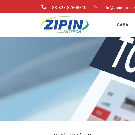
+86-523-87608619
info@zipinbio.c
CASA