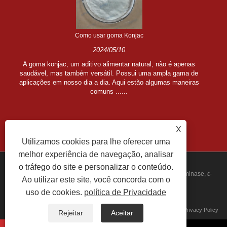
Como usar goma Konjac
2024/05/10
A goma konjac, um aditivo alimentar natural, não é apenas
saudável, mas também versátil. Possui uma ampla gama de
aplicações em nosso dia a dia. Aqui estão algumas maneiras
comuns ......
X
Utilizamos cookies para lhe oferecer uma
melhor experiência de navegação, analisar
o tráfego do site e personalizar o conteúdo.
Copyright © 2022 Jiangsu Zipin Biotech Co., Ltd. - Transglutaminase, ε-
Ao utilizar este site, você concorda com o
uso de cookies.
política de Privacidade
polilisina, Curdlan - Todos os direitos reservados.
links
Sitemap
RSS
XML
Privacy Policy
Rejeitar
Aceitar